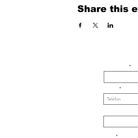
Share this 
isim, soyisim
Telefon
Bulunduğunuz il v
Konu