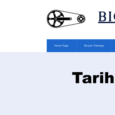
​B
Home Page
Bicycle Trainings
Tarih