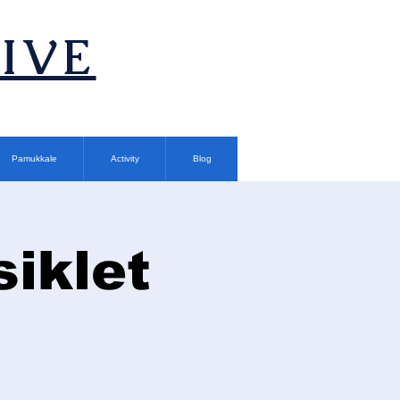
TIVE
Pamukkale
Activity
Blog
siklet