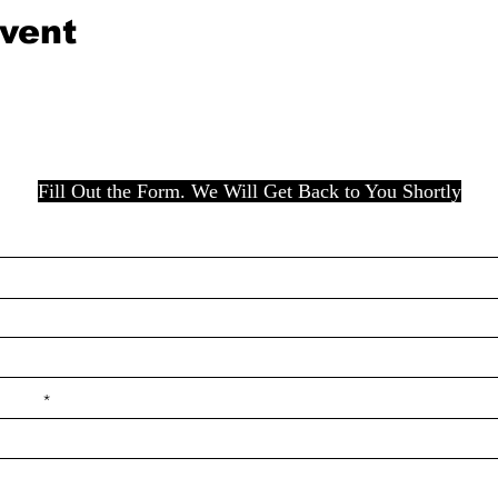
event
Fill Out the Form. We Will Get Back to You Shortly
e ilçe