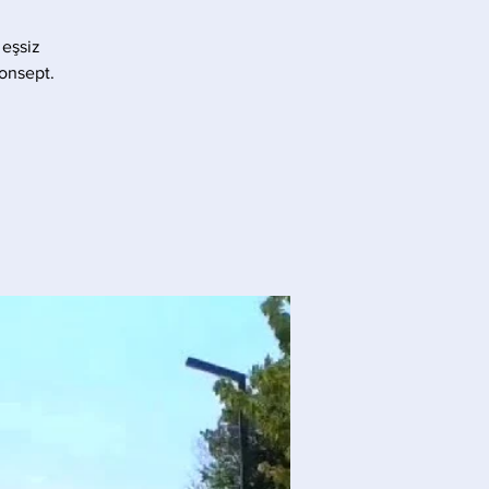
 eşsiz
konsept.