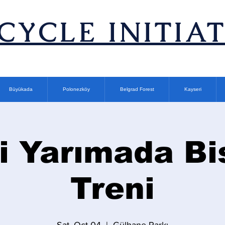
ICYCLE INITIA
Büyükada
Polonezköy
Belgrad Forest
Kayseri
i Yarımada Bi
Treni