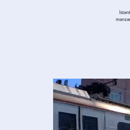
İstan
manzara