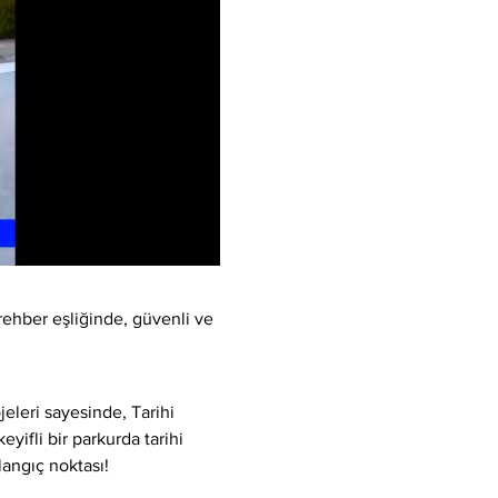
rehber eşliğinde, güvenli ve 
eleri sayesinde, Tarihi 
yifli bir parkurda tarihi 
langıç noktası!