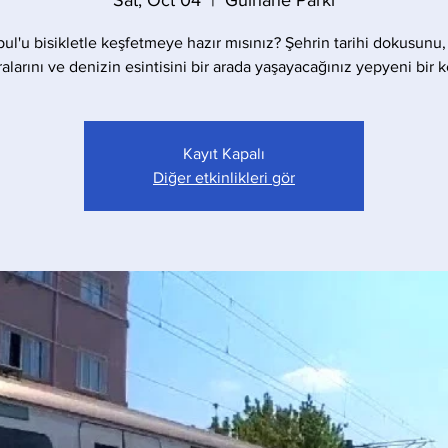
Sat, Oct 04
  |  
Gülhane Parkı
bul'u bisikletle keşfetmeye hazır mısınız? Şehrin tarihi dokusunu,
larını ve denizin esintisini bir arada yaşayacağınız yepyeni bir 
Kayıt Kapalı
Diğer etkinlikleri gör