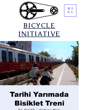
ME
NU
​BICYCLE
INITIATIVE
Tarihi Yarımada
Bisiklet Treni