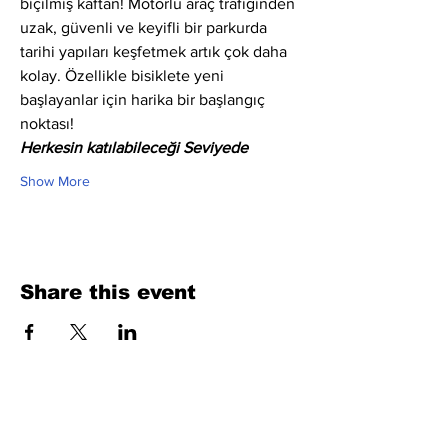
biçilmiş kaftan! Motorlu araç trafiğinden 
uzak, güvenli ve keyifli bir parkurda 
tarihi yapıları keşfetmek artık çok daha 
kolay. Özellikle bisiklete yeni 
başlayanlar için harika bir başlangıç 
noktası!
Herkesin katılabileceği Seviyede
Show More
Share this event
Fill Out the Form. We Will Get Back to
You Shortly