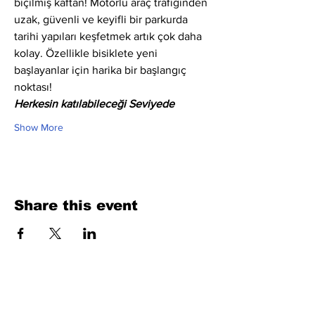
biçilmiş kaftan! Motorlu araç trafiğinden 
uzak, güvenli ve keyifli bir parkurda 
tarihi yapıları keşfetmek artık çok daha 
kolay. Özellikle bisiklete yeni 
başlayanlar için harika bir başlangıç 
noktası!
Herkesin katılabileceği Seviyede
Show More
Share this event
Fill Out the Form. We Will Get Back to
You Shortly