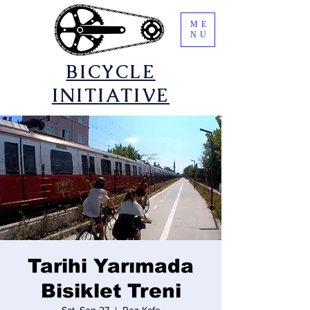
ME
NU
​BICYCLE
INITIATIVE
Tarihi Yarımada
Bisiklet Treni