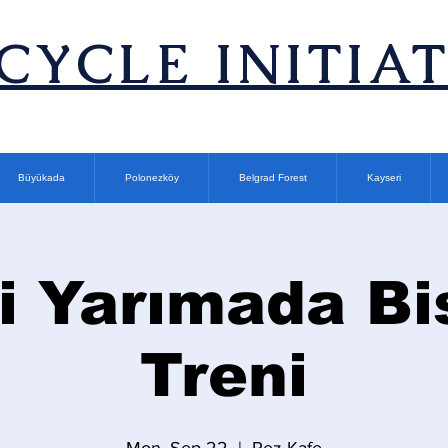
ICYCLE INITIA
Büyükada
Polonezköy
Belgrad Forest
Kayseri
i Yarımada Bi
Treni