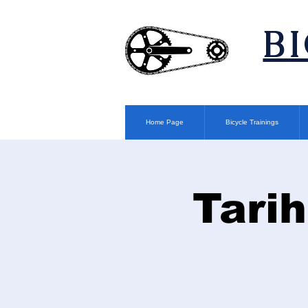
​B
Home Page
Bicycle Trainings
Tarih