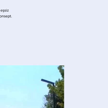
 eşsiz
konsept.