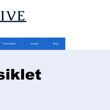
TIVE
Pamukkale
Activity
Blog
siklet