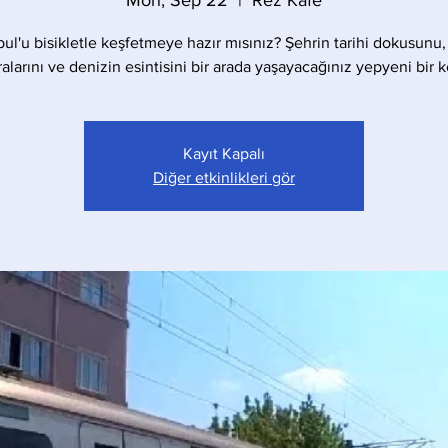
Mon, Sep 22
  |  
Rez Kafe
bul'u bisikletle keşfetmeye hazır mısınız? Şehrin tarihi dokusunu,
larını ve denizin esintisini bir arada yaşayacağınız yepyeni bir 
Kayıt Kapalı
Diğer etkinlikleri gör