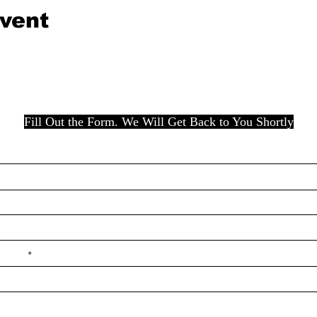
event
Fill Out the Form. We Will Get Back to You Shortly
e ilçe