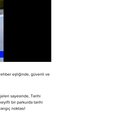
rehber eşliğinde, güvenli ve 
eleri sayesinde, Tarihi 
yifli bir parkurda tarihi 
langıç noktası!