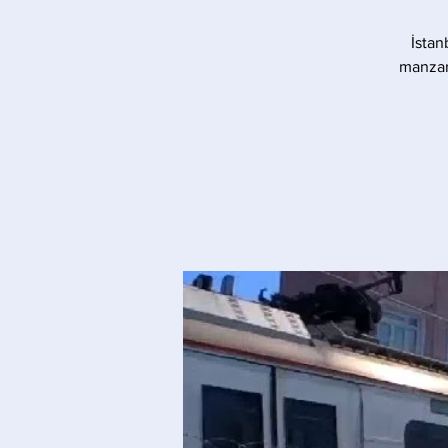
İstan
manzara