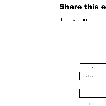
Share this 
isim, soyisim
Telefon
Bulunduğunuz il v
Konu