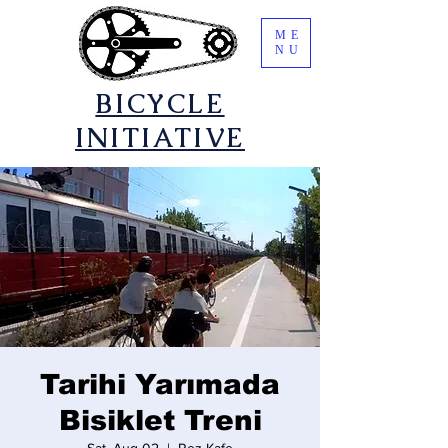
ME
NU
​BICYCLE
INITIATIVE
Tarihi Yarımada
Bisiklet Treni