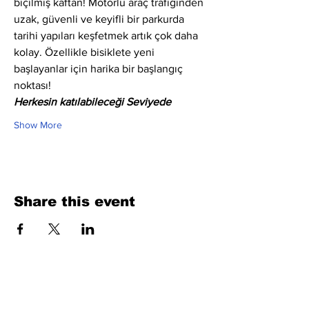
biçilmiş kaftan! Motorlu araç trafiğinden 
uzak, güvenli ve keyifli bir parkurda 
tarihi yapıları keşfetmek artık çok daha 
kolay. Özellikle bisiklete yeni 
başlayanlar için harika bir başlangıç 
noktası!
Herkesin katılabileceği Seviyede
Show More
Share this event
Fill Out the Form. We Will Get Back to
You Shortly