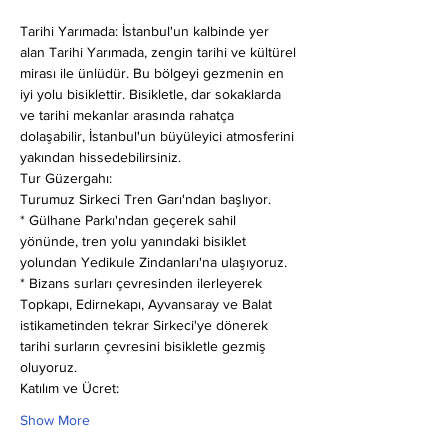
Tarihi Yarımada: İstanbul'un kalbinde yer 
alan Tarihi Yarımada, zengin tarihi ve kültürel 
mirası ile ünlüdür. Bu bölgeyi gezmenin en 
iyi yolu bisiklettir. Bisikletle, dar sokaklarda 
ve tarihi mekanlar arasında rahatça 
dolaşabilir, İstanbul'un büyüleyici atmosferini 
yakından hissedebilirsiniz.
Tur Güzergahı:
Turumuz Sirkeci Tren Garı'ndan başlıyor.
* Gülhane Parkı'ndan geçerek sahil 
yönünde, tren yolu yanındaki bisiklet 
yolundan Yedikule Zindanları'na ulaşıyoruz.
* Bizans surları çevresinden ilerleyerek 
Topkapı, Edirnekapı, Ayvansaray ve Balat 
istikametinden tekrar Sirkeci'ye dönerek 
tarihi surların çevresini bisikletle gezmiş 
oluyoruz.
Katılım ve Ücret:
Show More