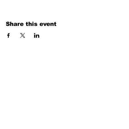
Share this event
Fill Out the Form. We Will Get Back to
You Shortly
isim, soyisim
Telefon
Bulunduğunuz il ve ilçe