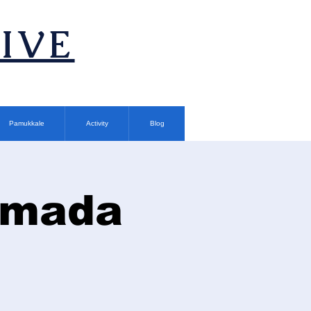
TIVE
Pamukkale
Activity
Blog
rımada