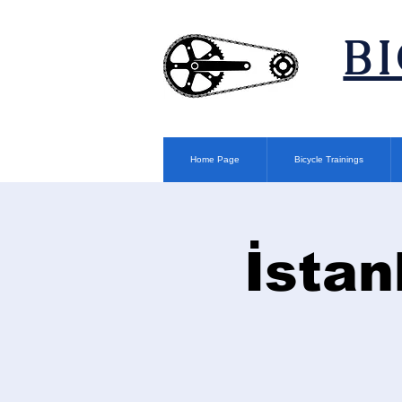
​B
Home Page
Bicycle Trainings
İstan