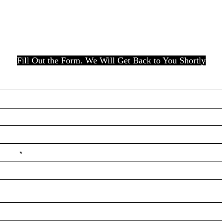
Fill Out the Form. We Will Get Back to You Shortly
e ilçe