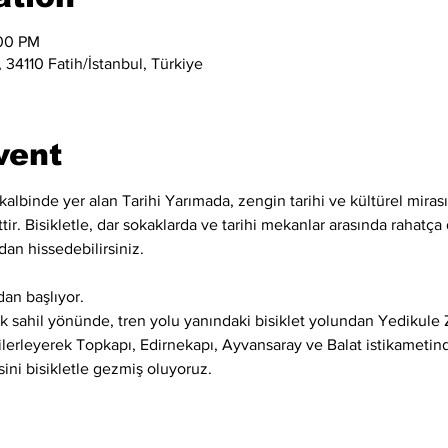
:00 PM
 34110 Fatih/İstanbul, Türkiye
vent
kalbinde yer alan Tarihi Yarımada, zengin tarihi ve kültürel mirası
ir. Bisikletle, dar sokaklarda ve tarihi mekanlar arasında rahatça d
dan hissedebilirsiniz.
an başlıyor.
 sahil yönünde, tren yolu yanındaki bisiklet yolundan Yedikule Z
 ilerleyerek Topkapı, Edirnekapı, Ayvansaray ve Balat istikametind
sini bisikletle gezmiş oluyoruz.