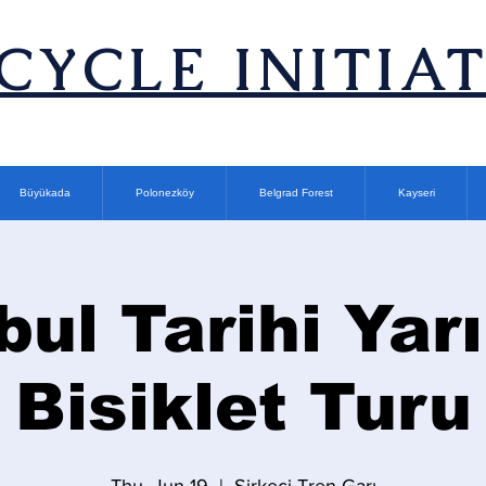
ICYCLE INITIA
Büyükada
Polonezköy
Belgrad Forest
Kayseri
bul Tarihi Ya
Bisiklet Turu