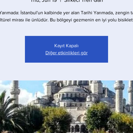
Thu, Jun 19
  |  
Sirkeci Tren Garı
 Yarımada: İstanbul'un kalbinde yer alan Tarihi Yarımada, zengin ta
ltürel mirası ile ünlüdür. Bu bölgeyi gezmenin en iyi yolu bisiklett
Kayıt Kapalı
Diğer etkinlikleri gör