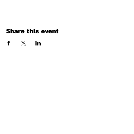
Share this event
Fill Out the Form. We Will Get Back to
You Shortly
isim, soyisim
Telefon