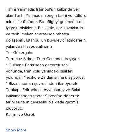
Tarihi Yarımada: İstanbul'un kalbinde yer 
alan Tarihi Yarımada, zengin tarihi ve kültürel 
mirası ile ünlüdür. Bu bölgeyi gezmenin en 
iyi yolu bisiklettir. Bisikletle, dar sokaklarda 
ve tarihi mekanlar arasında rahatça 
dolaşabilir, İstanbul'un büyüleyici atmosferini 
yakından hissedebilirsiniz.
Tur Güzergahı:
Turumuz Sirkeci Tren Garı'ndan başlıyor.
* Gülhane Parkı'ndan geçerek sahil 
yönünde, tren yolu yanındaki bisiklet 
yolundan Yedikule Zindanları'na ulaşıyoruz.
* Bizans surları çevresinden ilerleyerek 
Topkapı, Edirnekapı, Ayvansaray ve Balat 
istikametinden tekrar Sirkeci'ye dönerek 
tarihi surların çevresini bisikletle gezmiş 
oluyoruz.
Katılım ve Ücret:
Show More