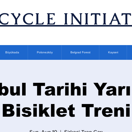
ICYCLE INITIA
Büyükada
Polonezköy
Belgrad Forest
Kayseri
bul Tarihi Ya
Bisiklet Treni