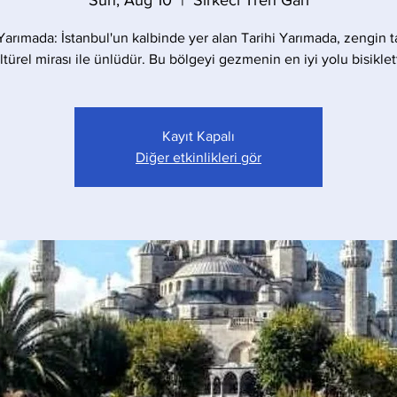
Sun, Aug 10
  |  
Sirkeci Tren Garı
 Yarımada: İstanbul'un kalbinde yer alan Tarihi Yarımada, zengin ta
ltürel mirası ile ünlüdür. Bu bölgeyi gezmenin en iyi yolu bisiklett
Kayıt Kapalı
Diğer etkinlikleri gör