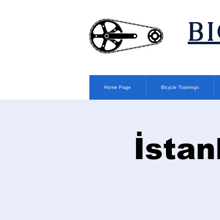
​B
Home Page
Bicycle Trainings
İstan