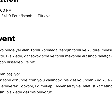
2:00 PM
 34110 Fatih/İstanbul, Türkiye
vent
kalbinde yer alan Tarihi Yarımada, zengin tarihi ve kültürel mirası
ir. Bisikletle, dar sokaklarda ve tarihi mekanlar arasında rahatça d
dan hissedebilirsiniz.
an başlıyor.
 sahil yönünde, tren yolu yanındaki bisiklet yolundan Yedikule Z
 ilerleyerek Topkapı, Edirnekapı, Ayvansaray ve Balat istikametind
sini bisikletle gezmiş oluyoruz.