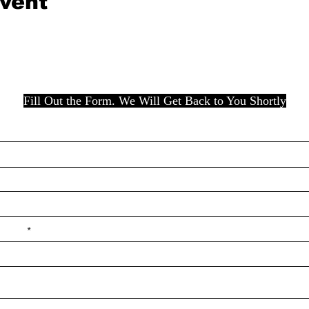
event
Fill Out the Form. We Will Get Back to You Shortly
e ilçe