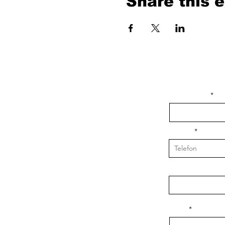
Share this 
isim, soyisim
Telefon
Bulunduğunuz il v
Konu