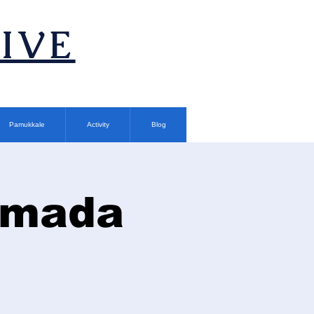
TIVE
Pamukkale
Activity
Blog
rımada