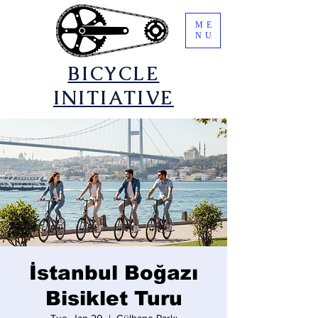
ME
NU
​BICYCLE
INITIATIVE
İstanbul Boğazı
Bisiklet Turu