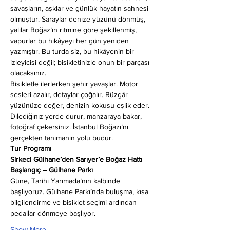
savaşların, aşklar ve günlük hayatın sahnesi 
olmuştur. Saraylar denize yüzünü dönmüş, 
yalılar Boğaz’ın ritmine göre şekillenmiş, 
vapurlar bu hikâyeyi her gün yeniden 
yazmıştır. Bu turda siz, bu hikâyenin bir 
izleyicisi değil; bisikletinizle onun bir parçası 
olacaksınız.
Bisikletle ilerlerken şehir yavaşlar. Motor 
sesleri azalır, detaylar çoğalır. Rüzgâr 
yüzünüze değer, denizin kokusu eşlik eder. 
Dilediğiniz yerde durur, manzaraya bakar, 
fotoğraf çekersiniz. İstanbul Boğazı’nı 
gerçekten tanımanın yolu budur.
Tur Programı
Sirkeci Gülhane’den Sarıyer’e Boğaz Hattı
Başlangıç – Gülhane Parkı
Güne, Tarihi Yarımada’nın kalbinde 
başlıyoruz. Gülhane Parkı’nda buluşma, kısa 
bilgilendirme ve bisiklet seçimi ardından 
pedallar dönmeye başlıyor.
Show More