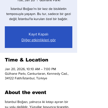
Tue, Jan 20
  |  
Gülhane Parkı
İstanbul Boğazı’nı bir kez de bisikletin
temposuyla yaşayın. Bu tur, sadece bir gezi
değil; İstanbul’la kurulan özel bir bağdır.
Kayıt Kapalı
Diğer etkinlikleri gör
Time & Location
Jan 20, 2026, 10:10 AM – 7:00 PM
Gülhane Parkı, Cankurtaran, Kennedy Cad.,
34122 Fatih/İstanbul, Türkiye
About the event
İstanbul Boğazı, yalnızca iki kıtayı ayıran bir 
su yolu değildir. Yüzyıllar boyunca ticaretin, 