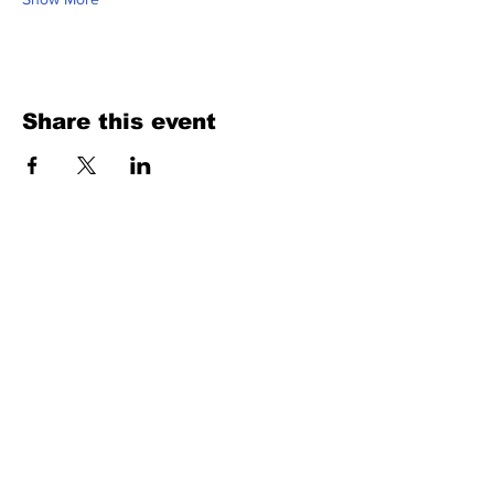
Share this event
Fill Out the Form. We Will Get Back to
You Shortly
isim, soyisim
Telefon