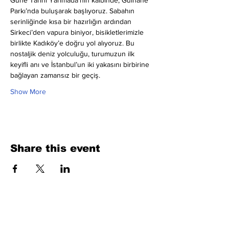
Güne Tarihi Yarımada’nın kalbinde, Gülhane 
Parkı’nda buluşarak başlıyoruz. Sabahın 
serinliğinde kısa bir hazırlığın ardından 
Sirkeci’den vapura biniyor, bisikletlerimizle 
birlikte Kadıköy’e doğru yol alıyoruz. Bu 
nostaljik deniz yolculuğu, turumuzun ilk 
keyifli anı ve İstanbul’un iki yakasını birbirine 
bağlayan zamansız bir geçiş.
Show More
Share this event
Fill Out the Form. We Will Get Back to
You Shortly