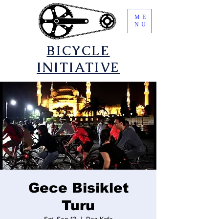
ME
NU
​BICYCLE
INITIATIVE
Gece Bisiklet
Turu