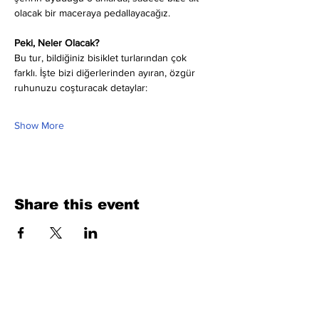
olacak bir maceraya pedallayacağız.
Peki, Neler Olacak?
Bu tur, bildiğiniz bisiklet turlarından çok 
farklı. İşte bizi diğerlerinden ayıran, özgür 
ruhunuzu coşturacak detaylar:
Show More
Share this event
Fill Out the Form. We Will Get Back to
You Shortly