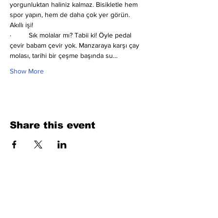
yorgunluktan haliniz kalmaz. Bisikletle hem 
spor yapın, hem de daha çok yer görün. 
Akıllı işi!
·         Sık molalar mı?
Tabii ki! Öyle pedal 
çevir babam çevir yok. Manzaraya karşı çay 
molası, tarihi bir çeşme başında su…
Show More
Share this event
Fill Out the Form. We Will Get Back to
You Shortly
isim, soyisim