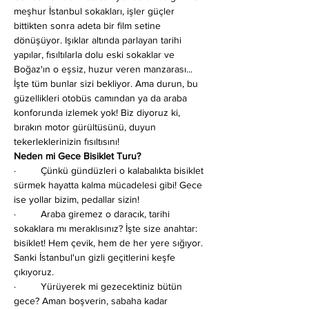
meşhur İstanbul sokakları, işler güçler 
bittikten sonra adeta bir film setine 
dönüşüyor. Işıklar altında parlayan tarihi 
yapılar, fısıltılarla dolu eski sokaklar ve 
Boğaz'ın o eşsiz, huzur veren manzarası... 
İşte tüm bunlar sizi bekliyor. Ama durun, bu 
güzellikleri otobüs camından ya da araba 
konforunda izlemek yok! Biz diyoruz ki, 
bırakın motor gürültüsünü, duyun 
tekerleklerinizin fısıltısını!
Neden mi Gece Bisiklet Turu?
·         Çünkü gündüzleri o kalabalıkta bisiklet 
sürmek hayatta kalma mücadelesi gibi! Gece 
ise yollar bizim, pedallar sizin!
·         Araba giremez o daracık, tarihi 
sokaklara mı meraklısınız? İşte size anahtar: 
bisiklet! Hem çevik, hem de her yere sığıyor. 
Sanki İstanbul'un gizli geçitlerini keşfe 
çıkıyoruz.
·         Yürüyerek mi gezecektiniz bütün 
gece? Aman boşverin, sabaha kadar 