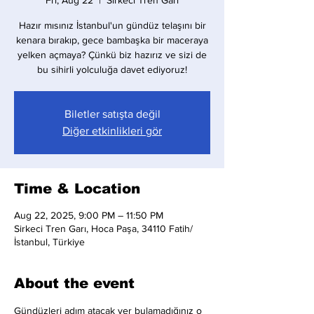
Fri, Aug 22
  |  
Sirkeci Tren Garı
Hazır mısınız İstanbul'un gündüz telaşını bir
kenara bırakıp, gece bambaşka bir maceraya
yelken açmaya? Çünkü biz hazırız ve sizi de
bu sihirli yolculuğa davet ediyoruz!
Biletler satışta değil
Diğer etkinlikleri gör
Time & Location
Aug 22, 2025, 9:00 PM – 11:50 PM
Sirkeci Tren Garı, Hoca Paşa, 34110 Fatih/
İstanbul, Türkiye
About the event
Gündüzleri adım atacak yer bulamadığınız o 