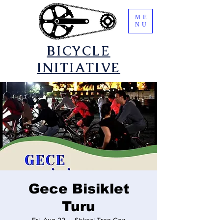
ME
NU
​BICYCLE
INITIATIVE
Gece Bisiklet
Turu