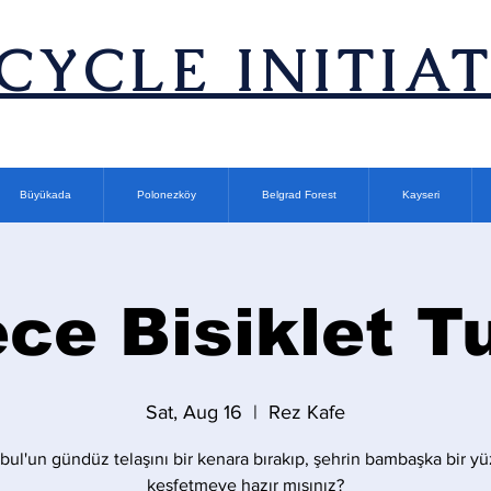
ICYCLE INITIA
Büyükada
Polonezköy
Belgrad Forest
Kayseri
ce Bisiklet T
Sat, Aug 16
  |  
Rez Kafe
nbul'un gündüz telaşını bir kenara bırakıp, şehrin bambaşka bir y
keşfetmeye hazır mısınız?