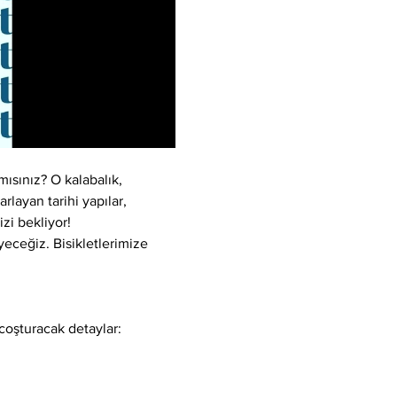
ısınız? O kalabalık, 
rlayan tarihi yapılar, 
zi bekliyor!
yeceğiz. Bisikletlerimize 
 coşturacak detaylar: