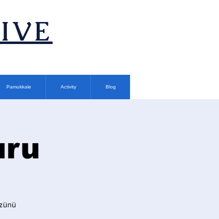
TIVE
Pamukkale
Activity
Blog
uru
üzünü