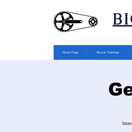
​B
Home Page
Bicycle Trainings
Ge
İsta