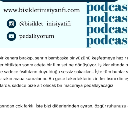
bir kenara bırakıp, şehrin bambaşka bir yüzünü keşfetmeye hazır m
er bittikten sonra adeta bir film setine dönüşüyor. Işıklar altında pa
 sadece fısıltıların duyulduğu sessiz sokaklar... İşte tüm bunlar si
akın araba kornalarını. Bu gece tekerleklerinizin fısıltısını dinle
larda, sadece bize ait olacak bir maceraya pedallayacağız.
rlarından çok farklı. İşte bizi diğerlerinden ayıran, özgür ruhunuzu