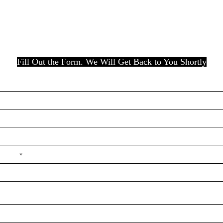
Fill Out the Form. We Will Get Back to You Shortly
e ilçe