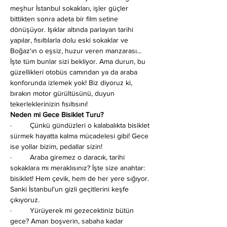
meşhur İstanbul sokakları, işler güçler 
bittikten sonra adeta bir film setine 
dönüşüyor. Işıklar altında parlayan tarihi 
yapılar, fısıltılarla dolu eski sokaklar ve 
Boğaz'ın o eşsiz, huzur veren manzarası... 
İşte tüm bunlar sizi bekliyor. Ama durun, bu 
güzellikleri otobüs camından ya da araba 
konforunda izlemek yok! Biz diyoruz ki, 
bırakın motor gürültüsünü, duyun 
tekerleklerinizin fısıltısını!
Neden mi Gece Bisiklet Turu?
·         Çünkü gündüzleri o kalabalıkta bisiklet 
sürmek hayatta kalma mücadelesi gibi! Gece 
ise yollar bizim, pedallar sizin!
·         Araba giremez o daracık, tarihi 
sokaklara mı meraklısınız? İşte size anahtar: 
bisiklet! Hem çevik, hem de her yere sığıyor. 
Sanki İstanbul'un gizli geçitlerini keşfe 
çıkıyoruz.
·         Yürüyerek mi gezecektiniz bütün 
gece? Aman boşverin, sabaha kadar 