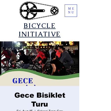
ME
NU
​BICYCLE
INITIATIVE
Gece Bisiklet
Turu