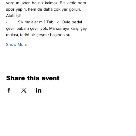
yorgunluktan haliniz kalmaz. Bisikletle hem 
spor yapın, hem de daha çok yer görün. 
Akıllı işi!
·         Sık molalar mı?
Tabii ki! Öyle pedal 
çevir babam çevir yok. Manzaraya karşı çay 
molası, tarihi bir çeşme başında su…
Show More
Share this event
Fill Out the Form. We Will Get Back to
You Shortly
isim, soyisim