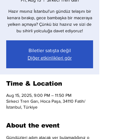
Fri, Aug 15
  |  
Sirkeci Tren Garı
Hazır mısınız İstanbul'un gündüz telaşını bir
kenara bırakıp, gece bambaşka bir maceraya
yelken açmaya? Çünkü biz hazırız ve sizi de
bu sihirli yolculuğa davet ediyoruz!
Biletler satışta değil
Diğer etkinlikleri gör
Time & Location
Aug 15, 2025, 9:00 PM – 11:50 PM
Sirkeci Tren Garı, Hoca Paşa, 34110 Fatih/
İstanbul, Türkiye
About the event
Gündüzleri adım atacak yer bulamadığınız o 