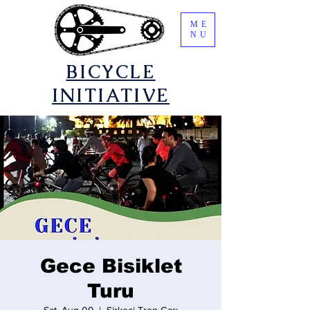
ME
NU
​BICYCLE
INITIATIVE
Gece Bisiklet
Turu