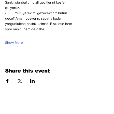
Sanki İstanbul'un gizli geçitlerini keşfe 
çıkıyoruz.
·         Yürüyerek mi gezecektiniz bütün 
gece? Aman boşverin, sabaha kadar 
yorgunluktan haliniz kalmaz. Bisikletle hem 
spor yapın, hem de daha…
Show More
Share this event
Fill Out the Form. We Will Get Back to
You Shortly