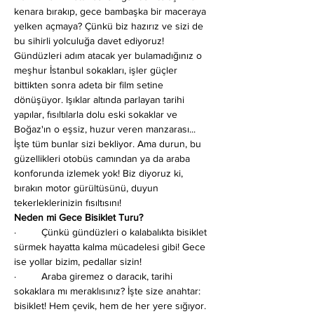
kenara bırakıp, gece bambaşka bir maceraya 
yelken açmaya? Çünkü biz hazırız ve sizi de 
bu sihirli yolculuğa davet ediyoruz!
Gündüzleri adım atacak yer bulamadığınız o 
meşhur İstanbul sokakları, işler güçler 
bittikten sonra adeta bir film setine 
dönüşüyor. Işıklar altında parlayan tarihi 
yapılar, fısıltılarla dolu eski sokaklar ve 
Boğaz'ın o eşsiz, huzur veren manzarası... 
İşte tüm bunlar sizi bekliyor. Ama durun, bu 
güzellikleri otobüs camından ya da araba 
konforunda izlemek yok! Biz diyoruz ki, 
bırakın motor gürültüsünü, duyun 
tekerleklerinizin fısıltısını!
Neden mi Gece Bisiklet Turu?
·         Çünkü gündüzleri o kalabalıkta bisiklet 
sürmek hayatta kalma mücadelesi gibi! Gece 
ise yollar bizim, pedallar sizin!
·         Araba giremez o daracık, tarihi 
sokaklara mı meraklısınız? İşte size anahtar: 
bisiklet! Hem çevik, hem de her yere sığıyor. 