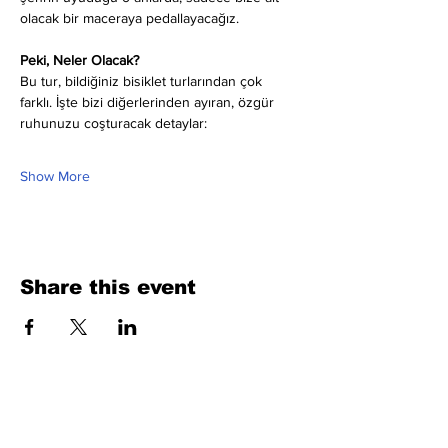
olacak bir maceraya pedallayacağız.
Peki, Neler Olacak?
Bu tur, bildiğiniz bisiklet turlarından çok 
farklı. İşte bizi diğerlerinden ayıran, özgür 
ruhunuzu coşturacak detaylar:
Show More
Share this event
Fill Out the Form. We Will Get Back to
You Shortly