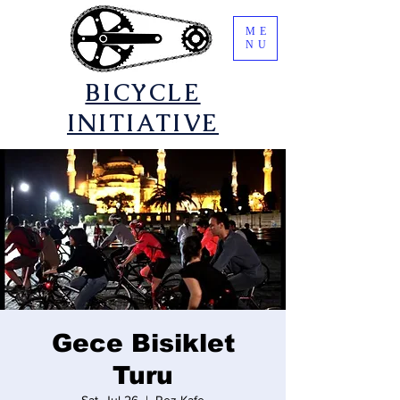
ME
NU
​BICYCLE
INITIATIVE
Gece Bisiklet
Turu