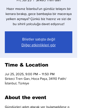
Fri, Jul 25
  |  
Sirkeci Tren Garı
Hazır mısınız İstanbul'un gündüz telaşını bir
kenara bırakıp, gece bambaşka bir maceraya
yelken açmaya? Çünkü biz hazırız ve sizi de
bu sihirli yolculuğa davet ediyoruz!
Biletler satışta değil
Diğer etkinlikleri gör
Time & Location
Jul 25, 2025, 9:00 PM – 11:50 PM
Sirkeci Tren Garı, Hoca Paşa, 34110 Fatih/
İstanbul, Türkiye
About the event
Gündüzleri adım atacak yer bulamadığınız o 