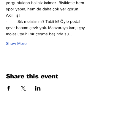
yorgunluktan haliniz kalmaz. Bisikletle hem 
spor yapın, hem de daha çok yer görün. 
Akıllı işi!
·         Sık molalar mı?
Tabii ki! Öyle pedal 
çevir babam çevir yok. Manzaraya karşı çay 
molası, tarihi bir çeşme başında su…
Show More
Share this event
Fill Out the Form. We Will Get Back to
You Shortly
isim, soyisim