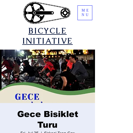
ME
NU
​BICYCLE
INITIATIVE
Gece Bisiklet
Turu