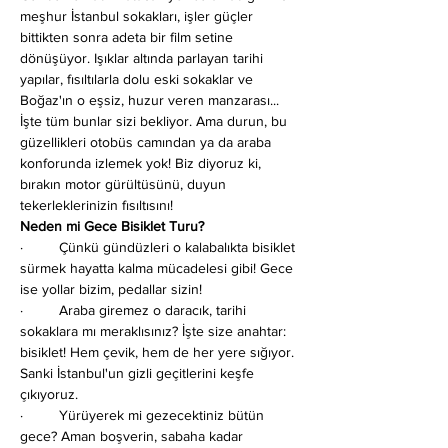
meşhur İstanbul sokakları, işler güçler 
bittikten sonra adeta bir film setine 
dönüşüyor. Işıklar altında parlayan tarihi 
yapılar, fısıltılarla dolu eski sokaklar ve 
Boğaz'ın o eşsiz, huzur veren manzarası... 
İşte tüm bunlar sizi bekliyor. Ama durun, bu 
güzellikleri otobüs camından ya da araba 
konforunda izlemek yok! Biz diyoruz ki, 
bırakın motor gürültüsünü, duyun 
tekerleklerinizin fısıltısını!
Neden mi Gece Bisiklet Turu?
·         Çünkü gündüzleri o kalabalıkta bisiklet 
sürmek hayatta kalma mücadelesi gibi! Gece 
ise yollar bizim, pedallar sizin!
·         Araba giremez o daracık, tarihi 
sokaklara mı meraklısınız? İşte size anahtar: 
bisiklet! Hem çevik, hem de her yere sığıyor. 
Sanki İstanbul'un gizli geçitlerini keşfe 
çıkıyoruz.
·         Yürüyerek mi gezecektiniz bütün 
gece? Aman boşverin, sabaha kadar 