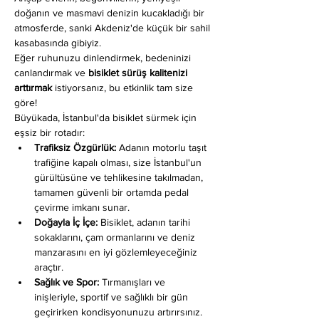
doğanın ve masmavi denizin kucakladığı bir 
atmosferde, sanki Akdeniz'de küçük bir sahil 
kasabasında gibiyiz.
Eğer ruhunuzu dinlendirmek, bedeninizi 
canlandırmak ve 
bisiklet sürüş kalitenizi 
arttırmak
 istiyorsanız, bu etkinlik tam size 
göre!
Büyükada, İstanbul'da bisiklet sürmek için 
eşsiz bir rotadır:
Trafiksiz Özgürlük:
 Adanın motorlu taşıt 
trafiğine kapalı olması, size İstanbul'un 
gürültüsüne ve tehlikesine takılmadan, 
tamamen güvenli bir ortamda pedal 
çevirme imkanı sunar.
Doğayla İç İçe:
 Bisiklet, adanın tarihi 
sokaklarını, çam ormanlarını ve deniz 
manzarasını en iyi gözlemleyeceğiniz 
araçtır.
Sağlık ve Spor:
 Tırmanışları ve 
inişleriyle, sportif ve sağlıklı bir gün 
geçirirken kondisyonunuzu artırırsınız.