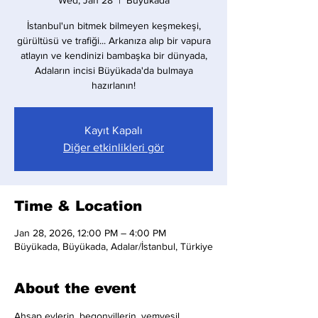
Wed, Jan 28
  |  
Büyükada
İstanbul'un bitmek bilmeyen keşmekeşi,
gürültüsü ve trafiği... Arkanıza alıp bir vapura
atlayın ve kendinizi bambaşka bir dünyada,
Adaların incisi Büyükada'da bulmaya
hazırlanın!
Kayıt Kapalı
Diğer etkinlikleri gör
Time & Location
Jan 28, 2026, 12:00 PM – 4:00 PM
Büyükada, Büyükada, Adalar/İstanbul, Türkiye
About the event
Ahşap evlerin, begonvillerin, yemyeşil 