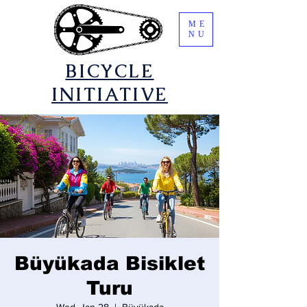
ME
NU
​BICYCLE
INITIATIVE
Büyükada Bisiklet
Turu