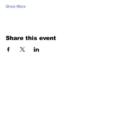
Show More
Share this event
Fill Out the Form. We Will Get Back to
You Shortly
isim, soyisim
Telefon