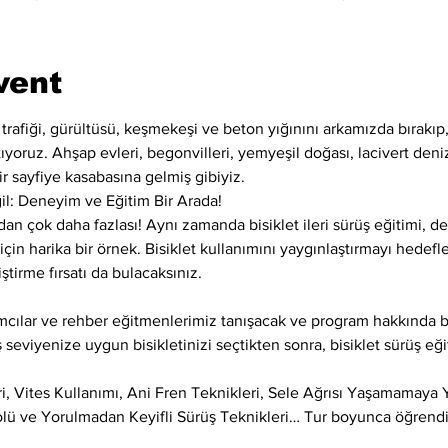
vent
m trafiği, gürültüsü, keşmekeşi ve beton yığınını arkamızda bırakı
yoruz. Ahşap evleri, begonvilleri, yemyeşil doğası, lacivert denizi
r sayfiye kasabasına gelmiş gibiyiz.
il: Deneyim ve Eğitim Bir Arada!
ndan çok daha fazlası! Aynı zamanda bisiklet ileri sürüş eğitimi, 
için harika bir örnek. Bisiklet kullanımını yaygınlaştırmayı hedefley
ştirme fırsatı da bulacaksınız.
lımcılar ve rehber eğitmenlerimiz tanışacak ve program hakkında b
seviyenize uygun bisikletinizi seçtikten sonra, bisiklet sürüş eğ
ri, Vites Kullanımı, Ani Fren Teknikleri, Sele Ağrısı Yaşamamaya 
olü ve Yorulmadan Keyifli Sürüş Teknikleri… Tur boyunca öğrendi