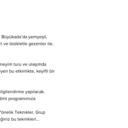
p, Büyükada’da yemyeşil, 
 ve bisikletle gezenler ile, 
deneyim turu ve ulaşımda 
en bu etkinlikte, keyifli bir 
ilgilendirme yapılacak. 
itimi programımıza 
Yönelik Teknikler, Grup 
ğiniz bu teknikleri…