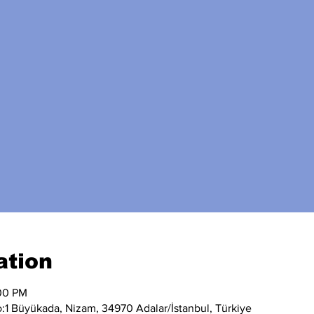
ation
:00 PM
:1 Büyükada, Nizam, 34970 Adalar/İstanbul, Türkiye