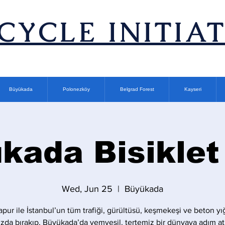
ICYCLE INITIA
Büyükada
Polonezköy
Belgrad Forest
Kayseri
kada Bisiklet
Wed, Jun 25
  |  
Büyükada
apur ile İstanbul’un tüm trafiği, gürültüsü, keşmekeşi ve beton yı
zda bırakıp, Büyükada’da yemyeşil, tertemiz bir dünyaya adım at