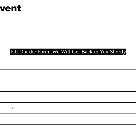
event
Fill Out the Form. We Will Get Back to You Shortly
e ilçe