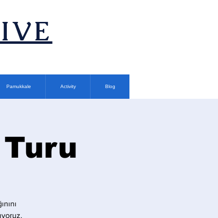
TIVE
Pamukkale
Activity
Blog
 Turu
ğınını
ıyoruz.