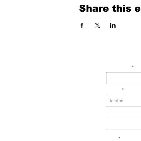
Share this 
isim, soyisim
Telefon
Bulunduğunuz il v
Konu