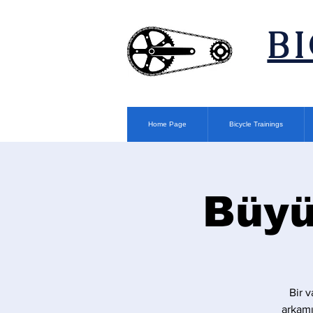
​B
Home Page
Bicycle Trainings
Büyü
Bir v
arkamı