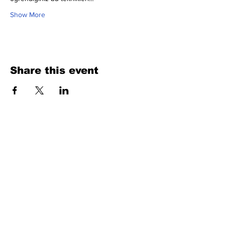
Show More
Share this event
Fill Out the Form. We Will Get Back to
You Shortly
isim, soyisim
Telefon