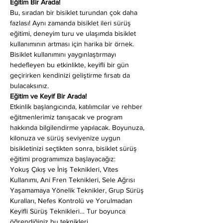
Eğitim Bir Arada!
Bu, sıradan bir bisiklet turundan çok daha 
fazlası! Aynı zamanda bisiklet ileri sürüş 
eğitimi, deneyim turu ve ulaşımda bisiklet 
kullanımının artması için harika bir örnek. 
Bisiklet kullanımını yaygınlaştırmayı 
hedefleyen bu etkinlikte, keyifli bir gün 
geçirirken kendinizi geliştirme fırsatı da 
bulacaksınız.
Eğitim ve Keyif Bir Arada!
Etkinlik başlangıcında, katılımcılar ve rehber 
eğitmenlerimiz tanışacak ve program 
hakkında bilgilendirme yapılacak. Boyunuza, 
kilonuza ve sürüş seviyenize uygun 
bisikletinizi seçtikten sonra, bisiklet sürüş 
eğitimi programımıza başlayacağız:
Yokuş Çıkış ve İniş Teknikleri, Vites 
Kullanımı, Ani Fren Teknikleri, Sele Ağrısı 
Yaşamamaya Yönelik Teknikler, Grup Sürüş 
Kuralları, Nefes Kontrolü ve Yorulmadan 
Keyifli Sürüş Teknikleri… Tur boyunca 
öğrendiğiniz bu teknikleri…