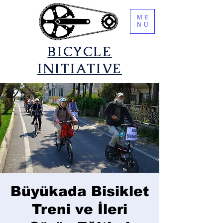
ME
NU
​BICYCLE
INITIATIVE
Büyükada Bisiklet
Treni ve İleri