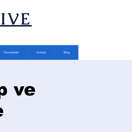
TIVE
Pamukkale
Activity
Blog
p ve
e