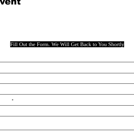
event
Fill Out the Form. We Will Get Back to You Shortly
e ilçe