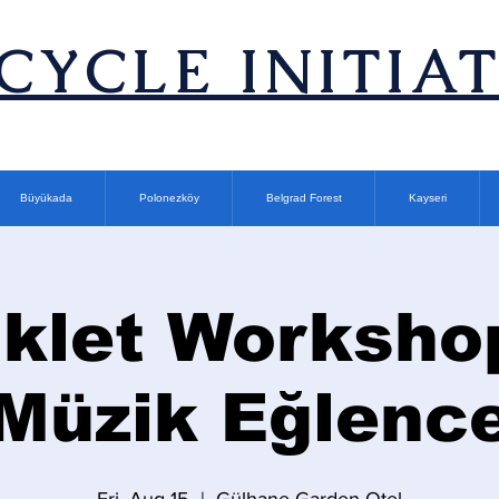
ICYCLE INITIA
Büyükada
Polonezköy
Belgrad Forest
Kayseri
iklet Worksho
Müzik Eğlenc