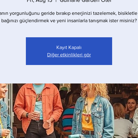
Fri, Aug 15
  |  
Gülhane Garden Otel
anın yorgunluğunu geride bırakıp enerjinizi tazelemek, bisikletle
bağınızı güçlendirmek ve yeni insanlarla tanışmak ister misiniz?
Kayıt Kapalı
Diğer etkinlikleri gör