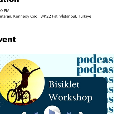
30 PM
taran, Kennedy Cad., 34122 Fatih/İstanbul, Türkiye
vent