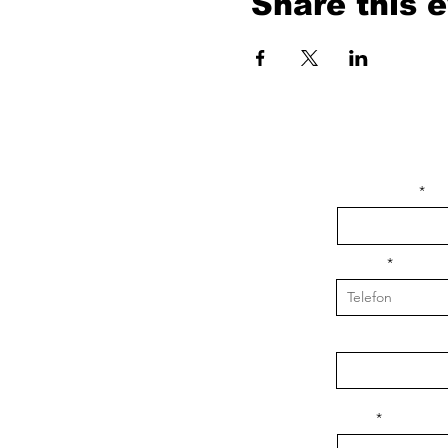
Share this 
isim, soyisim
Telefon
Bulunduğunuz il v
Konu