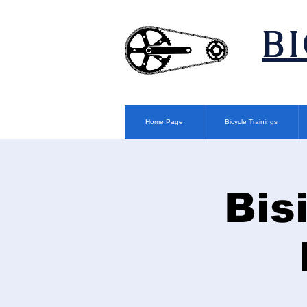
​B
Home Page
Bicycle Trainings
Bis