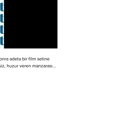
nra adeta bir film setine 
şsiz, huzur veren manzarası... 