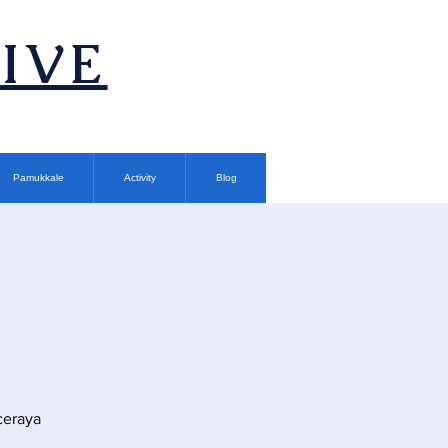
TIVE
Pamukkale
Activity
Blog
ceraya