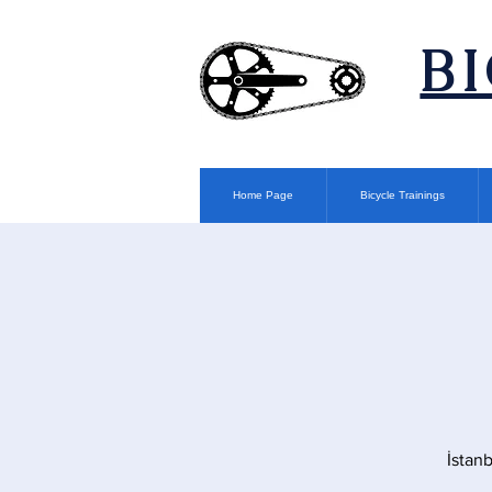
​B
Home Page
Bicycle Trainings
İstan