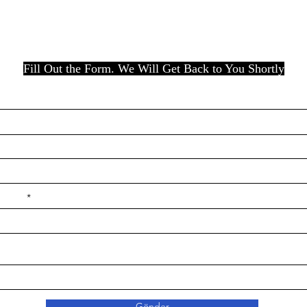
Fill Out the Form. We Will Get Back to You Shortly
e ilçe
Gönder