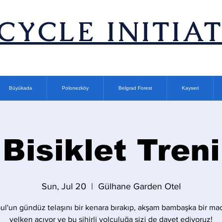
ICYCLE INITIA
Büyükada
Polonezköy
Belgrad Forest
Kayseri
Bisiklet Treni
Sun, Jul 20
  |  
Gülhane Garden Otel
bul'un gündüz telaşını bir kenara bırakıp, akşam bambaşka bir ma
yelken açıyor ve bu sihirli yolculuğa sizi de davet ediyoruz!