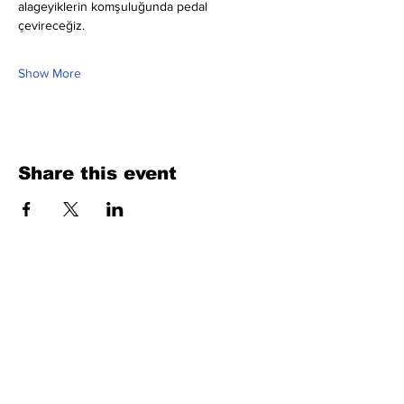
alageyiklerin komşuluğunda pedal 
çevireceğiz.
Show More
Share this event
Fill Out the Form. We Will Get Back to
You Shortly
isim, soyisim