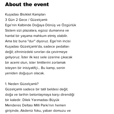
About the event
Kuşadası Bisiklet Kampları
3 Gün 2 Gece / Güzelçamlı
Ege’nin Kalbinde Doğaya Dönüş ve Özgürlük
Sistem sizi plazalara, egzoz dumanına ve 
hantal bir yaşama mahkum etmiş olabilir. 
Ama biz buna "dur" diyoruz. Ege’nin incisi 
Kuşadası Güzelçamlı’da, sadece pedalları 
değil; zihninizdeki sınırları da çevirmeye 
geliyoruz. İster ilk kez sele üzerine çıkacak 
bir acemi olun, ister limitlerini zorlamak 
isteyen bir inisiyatifçi... Bu kamp, senin 
yeniden doğuşun olacak.
1. Neden Güzelçamlı? 
Güzelçamlı sadece bir tatil beldesi değil; 
doğa ve tarihin betonlaşmaya karşı direndiği 
bir kaledir. Dilek Yarımadası Büyük 
Menderes Deltası Milli Parkı’nın hemen 
girişinde, Akdeniz foku, yaban domuzu ve 