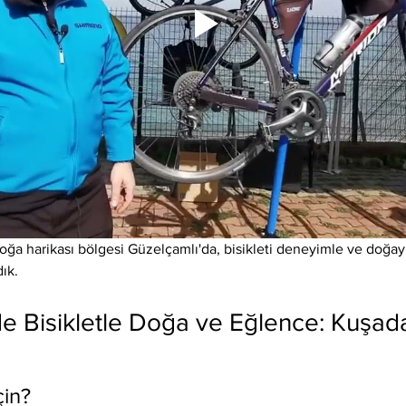
doğa harikası bölgesi Güzelçamlı'da, bisikleti deneyimle ve doğayl
ık.
de Bisikletle Doğa ve Eğlence: Kuşad
çin?