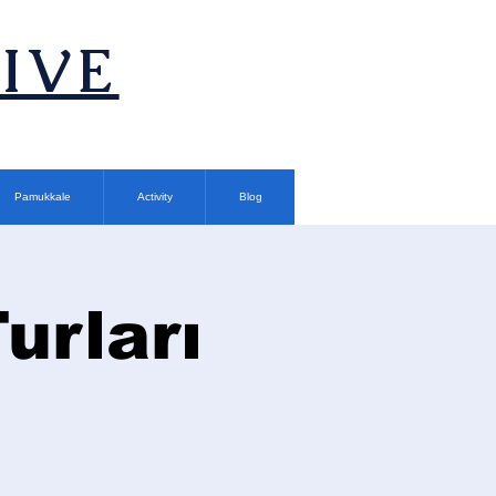
TIVE
Pamukkale
Activity
Blog
urları