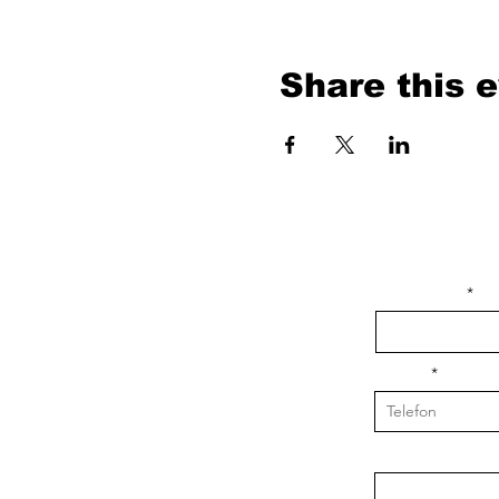
Share this 
isim, soyisim
Telefon
Bulunduğunuz il v