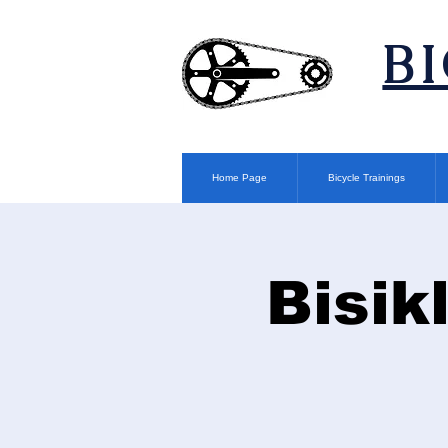
​B
Home Page
Bicycle Trainings
Bisik