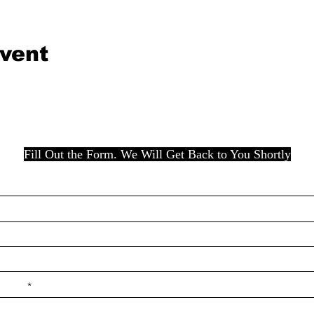
event
Fill Out the Form. We Will Get Back to You Shortly
e ilçe