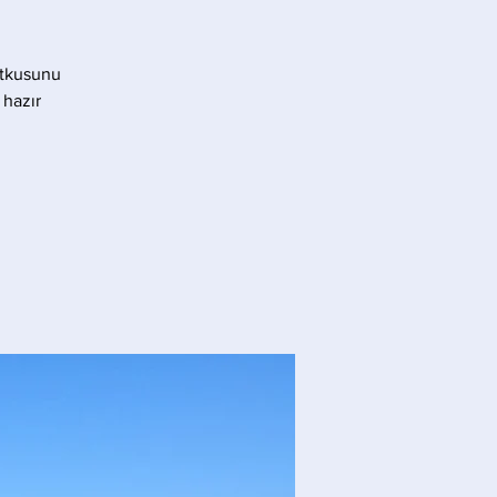
utkusunu
 hazır