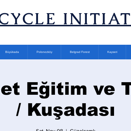
ICYCLE INITIA
Büyükada
Polonezköy
Belgrad Forest
Kayseri
let Eğitim ve T
/ Kuşadası