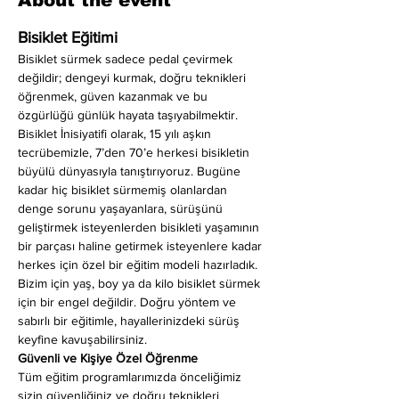
About the event
Bisiklet Eğitimi
Bisiklet sürmek sadece pedal çevirmek 
değildir; dengeyi kurmak, doğru teknikleri 
öğrenmek, güven kazanmak ve bu 
özgürlüğü günlük hayata taşıyabilmektir. 
Bisiklet İnisiyatifi olarak, 15 yılı aşkın 
tecrübemizle, 7’den 70’e herkesi bisikletin 
büyülü dünyasıyla tanıştırıyoruz. Bugüne 
kadar hiç bisiklet sürmemiş olanlardan 
denge sorunu yaşayanlara, sürüşünü 
geliştirmek isteyenlerden bisikleti yaşamının 
bir parçası haline getirmek isteyenlere kadar 
herkes için özel bir eğitim modeli hazırladık. 
Bizim için yaş, boy ya da kilo bisiklet sürmek 
için bir engel değildir. Doğru yöntem ve 
sabırlı bir eğitimle, hayallerinizdeki sürüş 
keyfine kavuşabilirsiniz.
Güvenli ve Kişiye Özel Öğrenme
Tüm eğitim programlarımızda önceliğimiz 
sizin güvenliğiniz ve doğru teknikleri 