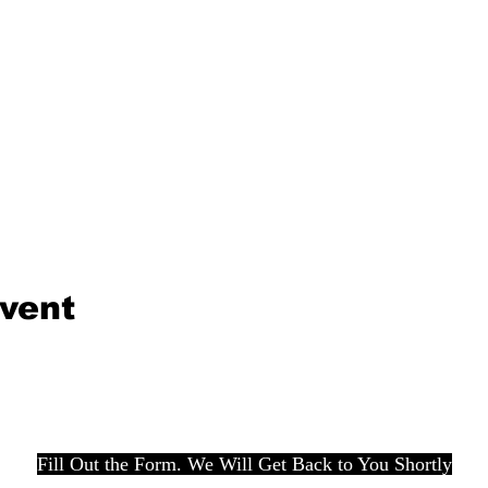
event
Fill Out the Form. We Will Get Back to You Shortly