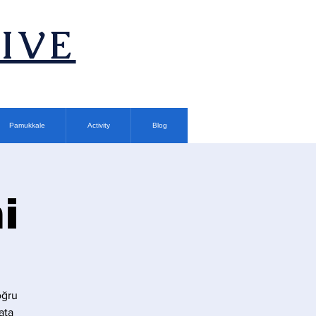
TIVE
Pamukkale
Activity
Blog
i
oğru
ata