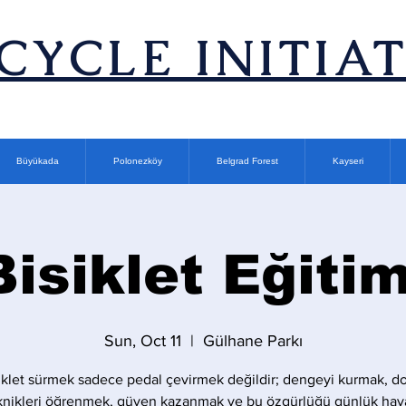
ICYCLE INITIA
Büyükada
Polonezköy
Belgrad Forest
Kayseri
Bisiklet Eğitim
Sun, Oct 11
  |  
Gülhane Parkı
iklet sürmek sadece pedal çevirmek değildir; dengeyi kurmak, d
knikleri öğrenmek, güven kazanmak ve bu özgürlüğü günlük hay