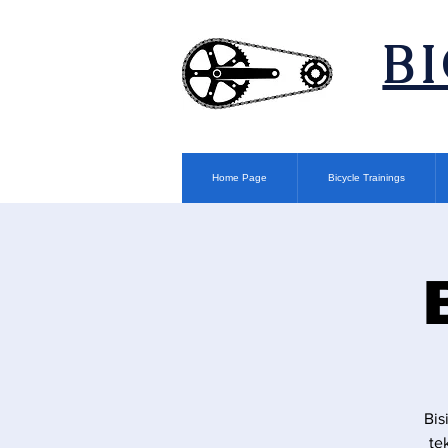
​B
Home Page
Bicycle Trainings
Bis
te