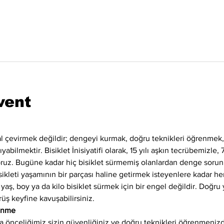
vent
l çevirmek değildir; dengeyi kurmak, doğru teknikleri öğrenme
bilmektir. Bisiklet İnisiyatifi olarak, 15 yılı aşkın tecrübemizle, 
yoruz. Bugüne kadar hiç bisiklet sürmemiş olanlardan denge sorun
ikleti yaşamının bir parçası haline getirmek isteyenlere kadar her
 yaş, boy ya da kilo bisiklet sürmek için bir engel değildir. Doğru 
rüş keyfine kavuşabilirsiniz.
renme
 önceliğimiz sizin güvenliğiniz ve doğru teknikleri öğrenmenizd