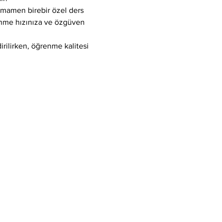
tamamen birebir özel ders 
enme hızınıza ve özgüven 
ilirken, öğrenme kalitesi 