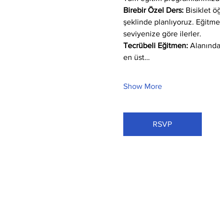
Birebir Özel Ders:
 Bisiklet 
şeklinde planlıyoruz. Eğitm
seviyenize göre ilerler.
Tecrübeli Eğitmen: 
Alanında
en üst…
Show More
RSVP