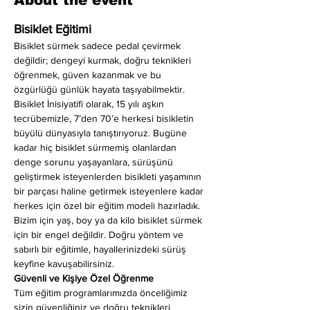
About the event
Bisiklet Eğitimi
Bisiklet sürmek sadece pedal çevirmek 
değildir; dengeyi kurmak, doğru teknikleri 
öğrenmek, güven kazanmak ve bu 
özgürlüğü günlük hayata taşıyabilmektir. 
Bisiklet İnisiyatifi olarak, 15 yılı aşkın 
tecrübemizle, 7’den 70’e herkesi bisikletin 
büyülü dünyasıyla tanıştırıyoruz. Bugüne 
kadar hiç bisiklet sürmemiş olanlardan 
denge sorunu yaşayanlara, sürüşünü 
geliştirmek isteyenlerden bisikleti yaşamının 
bir parçası haline getirmek isteyenlere kadar 
herkes için özel bir eğitim modeli hazırladık. 
Bizim için yaş, boy ya da kilo bisiklet sürmek 
için bir engel değildir. Doğru yöntem ve 
sabırlı bir eğitimle, hayallerinizdeki sürüş 
keyfine kavuşabilirsiniz.
Güvenli ve Kişiye Özel Öğrenme
Tüm eğitim programlarımızda önceliğimiz 
sizin güvenliğiniz ve doğru teknikleri 