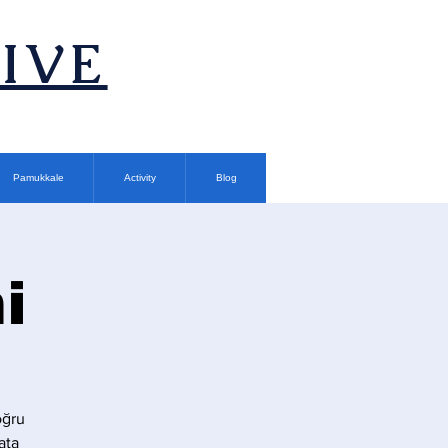
TIVE
Pamukkale
Activity
Blog
i
oğru
ata