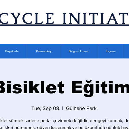
ICYCLE INITIA
Büyükada
Polonezköy
Belgrad Forest
Kayseri
Bisiklet Eğitim
Tue, Sep 08
  |  
Gülhane Parkı
iklet sürmek sadece pedal çevirmek değildir; dengeyi kurmak, d
knikleri öğrenmek, güven kazanmak ve bu özgürlüğü günlük hay