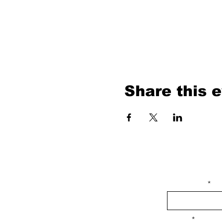
Share this 
isim, soyisim
Telefon