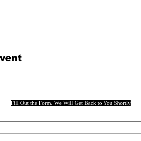
event
Fill Out the Form. We Will Get Back to You Shortly