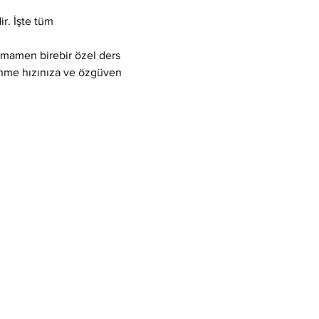
r. İşte tüm 
tamamen birebir özel ders 
enme hızınıza ve özgüven 