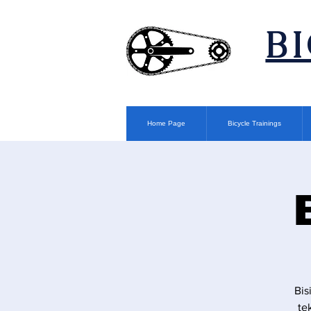
​B
Home Page
Bicycle Trainings
Bis
te