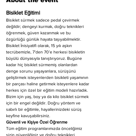
About the event
Bisiklet Eğitimi
Bisiklet sürmek sadece pedal çevirmek 
değildir; dengeyi kurmak, doğru teknikleri 
öğrenmek, güven kazanmak ve bu 
özgürlüğü günlük hayata taşıyabilmektir. 
Bisiklet İnisiyatifi olarak, 15 yılı aşkın 
tecrübemizle, 7’den 70’e herkesi bisikletin 
büyülü dünyasıyla tanıştırıyoruz. Bugüne 
kadar hiç bisiklet sürmemiş olanlardan 
denge sorunu yaşayanlara, sürüşünü 
geliştirmek isteyenlerden bisikleti yaşamının 
bir parçası haline getirmek isteyenlere kadar 
herkes için özel bir eğitim modeli hazırladık. 
Bizim için yaş, boy ya da kilo bisiklet sürmek 
için bir engel değildir. Doğru yöntem ve 
sabırlı bir eğitimle, hayallerinizdeki sürüş 
keyfine kavuşabilirsiniz.
Güvenli ve Kişiye Özel Öğrenme
Tüm eğitim programlarımızda önceliğimiz 
sizin güvenliğiniz ve doğru teknikleri 