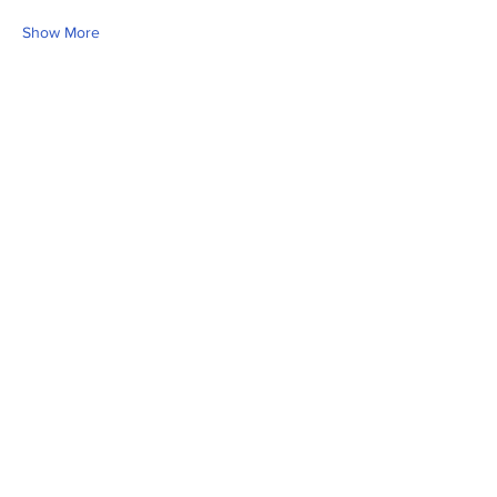
Show More
Share this event
Fill Out the Form. We Will Get Back to
You Shortly
isim, soyisim
Telefon