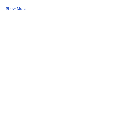
Show More
Share this event
Fill Out the Form. We Will Get Back to
You Shortly
isim, soyisim
Telefon