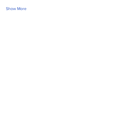
Show More
Share this event
Fill Out the Form. We Will Get Back to
You Shortly
isim, soyisim
Telefon