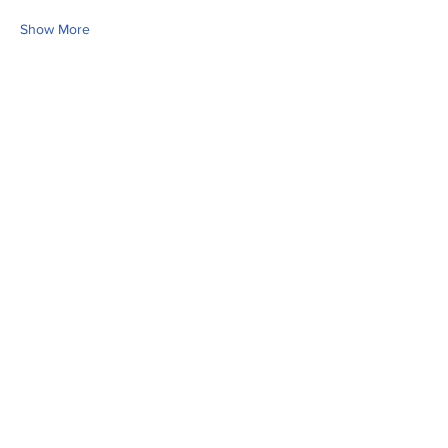
Show More
Share this event
Fill Out the Form. We Will Get Back to
You Shortly
isim, soyisim
Telefon