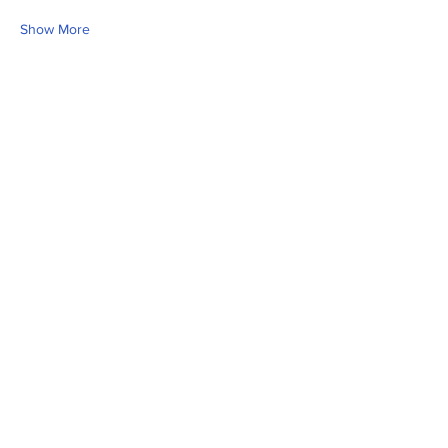
Show More
Share this event
Fill Out the Form. We Will Get Back to
You Shortly
isim, soyisim
Telefon