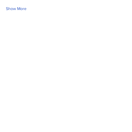
Show More
Share this event
Fill Out the Form. We Will Get Back to
You Shortly
isim, soyisim
Telefon