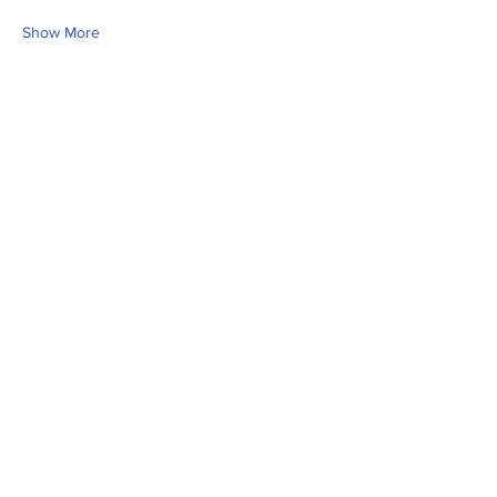
Show More
Share this event
Fill Out the Form. We Will Get Back to
You Shortly
isim, soyisim
Telefon