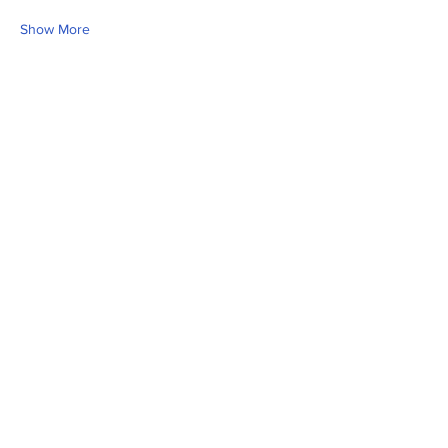
Show More
Share this event
Fill Out the Form. We Will Get Back to
You Shortly
isim, soyisim
Telefon