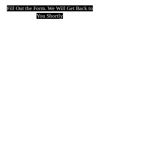
Fill Out the Form. We Will Get Back to
You Shortly
isim, soyisim
Telefon
Bulunduğunuz il ve ilçe
Konu
Gönder