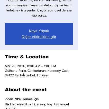
Bugüne kadar hiç bisiklet sürmemiş, denge
sorunu yaşayan veya bisiklet sürüş kalitesini
ilerletmek isteyenler için, birebir özel dersler
yapıyoruz.
Kayıt Kapalı
Diğer etkinlikleri gör
Time & Location
Mar 29, 2026, 11:00 AM – 1:00 PM
Gülhane Parkı, Cankurtaran, Kennedy Cad.,
34122 Fatih/İstanbul, Türkiye
About the event
7'den 70'e Herkes İçin
Bisiklet sürebilmek için yaş, boy, kilo engel 