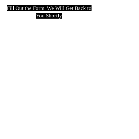
Fill Out the Form. We Will Get Back to
You Shortly
isim, soyisim
Telefon
Bulunduğunuz il ve ilçe
Konu
Gönder