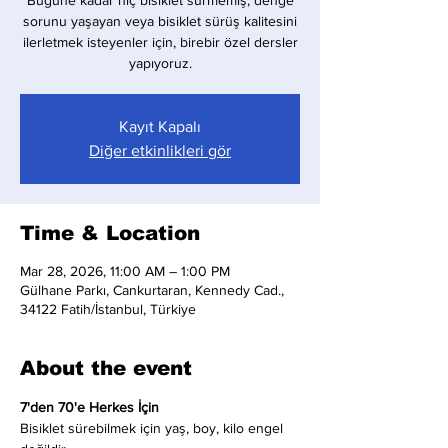
Bugüne kadar hiç bisiklet sürmemiş, denge
sorunu yaşayan veya bisiklet sürüş kalitesini
ilerletmek isteyenler için, birebir özel dersler
yapıyoruz.
Kayıt Kapalı
Diğer etkinlikleri gör
Time & Location
Mar 28, 2026, 11:00 AM – 1:00 PM
Gülhane Parkı, Cankurtaran, Kennedy Cad.,
34122 Fatih/İstanbul, Türkiye
About the event
7'den 70'e Herkes İçin
Bisiklet sürebilmek için yaş, boy, kilo engel 