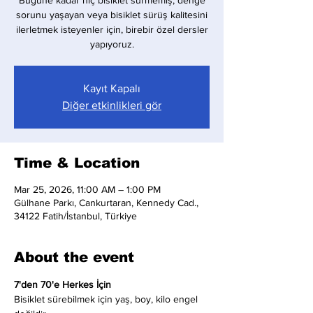
Bugüne kadar hiç bisiklet sürmemiş, denge
sorunu yaşayan veya bisiklet sürüş kalitesini
ilerletmek isteyenler için, birebir özel dersler
yapıyoruz.
Kayıt Kapalı
Diğer etkinlikleri gör
Time & Location
Mar 25, 2026, 11:00 AM – 1:00 PM
Gülhane Parkı, Cankurtaran, Kennedy Cad.,
34122 Fatih/İstanbul, Türkiye
About the event
7'den 70'e Herkes İçin
Bisiklet sürebilmek için yaş, boy, kilo engel 