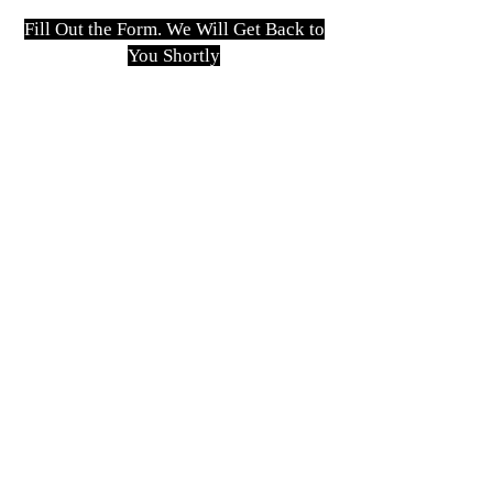
Fill Out the Form. We Will Get Back to
You Shortly
isim, soyisim
Telefon
Bulunduğunuz il ve ilçe
Konu
Gönder