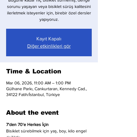
Bugüne kadar hiç bisiklet sürmemiş, denge
sorunu yaşayan veya bisiklet sürüş kalitesini
ilerletmek isteyenler için, birebir özel dersler
yapıyoruz.
Kayıt Kapalı
Diğer etkinlikleri gör
Time & Location
Mar 06, 2026, 11:00 AM – 1:00 PM
Gülhane Parkı, Cankurtaran, Kennedy Cad.,
34122 Fatih/İstanbul, Türkiye
About the event
7'den 70'e Herkes İçin
Bisiklet sürebilmek için yaş, boy, kilo engel 