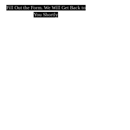
Fill Out the Form. We Will Get Back to
You Shortly
isim, soyisim
Telefon
Bulunduğunuz il ve ilçe
Konu
Gönder