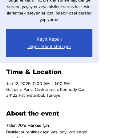
Bugüne kadar hiç bisiklet sürmemiş, denge
sorunu yaşayan veya bisiklet sürüş kalitesini
ilerletmek isteyenler için, birebir özel dersler
yapıyoruz.
Kayıt Kapalı
Diğer etkinlikleri gör
Time & Location
Jan 12, 2026, 11:00 AM – 1:00 PM
Gülhane Parkı, Cankurtaran, Kennedy Cad.,
34122 Fatih/İstanbul, Türkiye
About the event
7'den 70'e Herkes İçin
Bisiklet sürebilmek için yaş, boy, kilo engel 