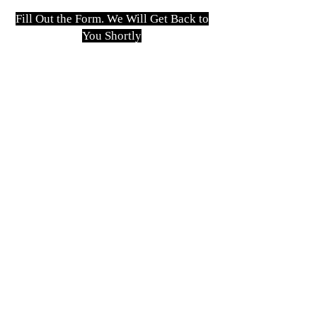
Fill Out the Form. We Will Get Back to
You Shortly
isim, soyisim
Telefon
Bulunduğunuz il ve ilçe
Konu
Gönder