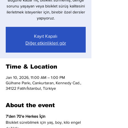
Bugüne kadar hiç bisiklet sürmemiş, denge
sorunu yaşayan veya bisiklet sürüş kalitesini
ilerletmek isteyenler için, birebir özel dersler
yapıyoruz.
Kayıt Kapalı
Diğer etkinlikleri gör
Time & Location
Jan 10, 2026, 11:00 AM – 1:00 PM
Gülhane Parkı, Cankurtaran, Kennedy Cad.,
34122 Fatih/İstanbul, Türkiye
About the event
7'den 70'e Herkes İçin
Bisiklet sürebilmek için yaş, boy, kilo engel 