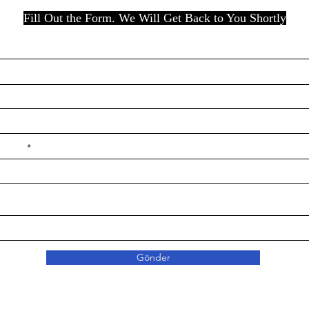
Fill Out the Form. We Will Get Back to You Shortly
e ilçe
Gönder