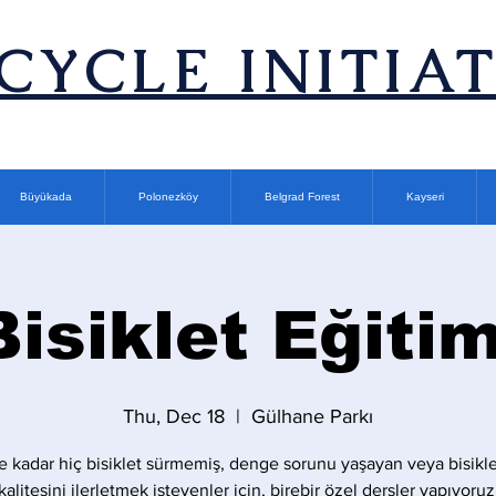
ICYCLE INITIA
Büyükada
Polonezköy
Belgrad Forest
Kayseri
Bisiklet Eğitim
Thu, Dec 18
  |  
Gülhane Parkı
 kadar hiç bisiklet sürmemiş, denge sorunu yaşayan veya bisikle
kalitesini ilerletmek isteyenler için, birebir özel dersler yapıyoruz