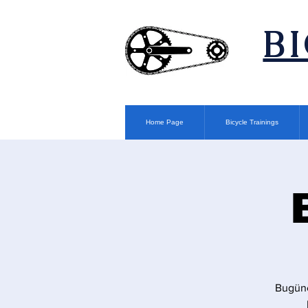
​B
Home Page
Bicycle Trainings
Bugüne