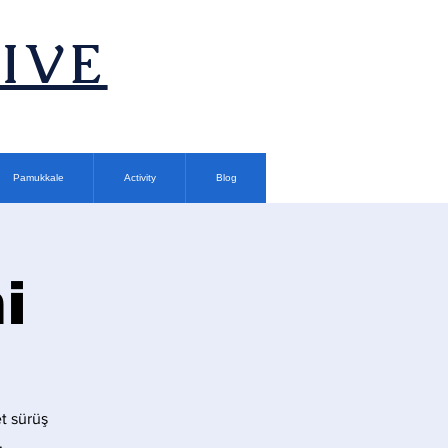
TIVE
Pamukkale
Activity
Blog
i
t sürüş
.