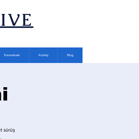
TIVE
Pamukkale
Activity
Blog
i
t sürüş
.