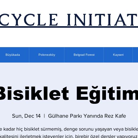
ICYCLE INITIA
Büyükada
Polonezköy
Belgrad Forest
Kayseri
Bisiklet Eğitim
Sun, Dec 14
  |  
Gülhane Parkı Yanında Rez Kafe
 kadar hiç bisiklet sürmemiş, denge sorunu yaşayan veya bisikle
kalitesini ilerletmek isteyenler için, birebir özel dersler yapıyoruz