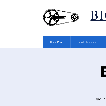
​B
Home Page
Bicycle Trainings
Bugüne