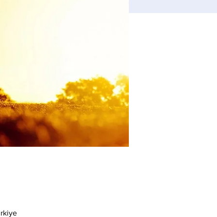
rkiye