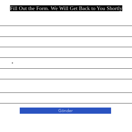
Fill Out the Form. We Will Get Back to You Shortly
e ilçe
Gönder