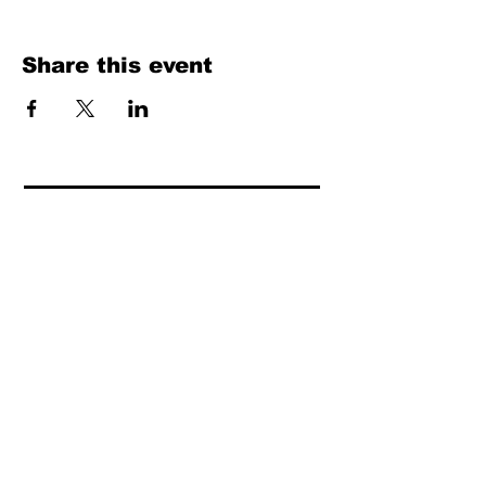
Share this event
Fill Out the Form. We Will Get Back to
You Shortly
isim, soyisim
Telefon
Bulunduğunuz il ve ilçe