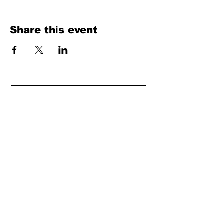
Share this event
Fill Out the Form. We Will Get Back to
You Shortly
isim, soyisim
Telefon
Bulunduğunuz il ve ilçe