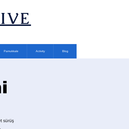
TIVE
Pamukkale
Activity
Blog
i
t sürüş
.