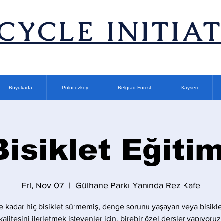
ICYCLE INITIA
Büyükada
Polonezköy
Belgrad Forest
Kayseri
Bisiklet Eğitim
Fri, Nov 07
  |  
Gülhane Parkı Yanında Rez Kafe
 kadar hiç bisiklet sürmemiş, denge sorunu yaşayan veya bisikle
kalitesini ilerletmek isteyenler için, birebir özel dersler yapıyoruz