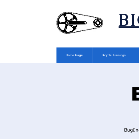
​B
Home Page
Bicycle Trainings
Bugüne