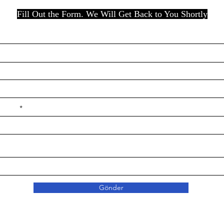
Fill Out the Form. We Will Get Back to You Shortly
e ilçe
Gönder