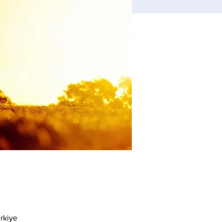
rkiye